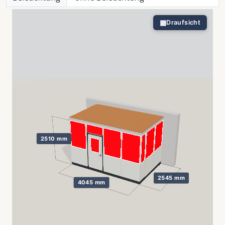
▦
Draufsicht
2510 mm
2545 mm
4045 mm