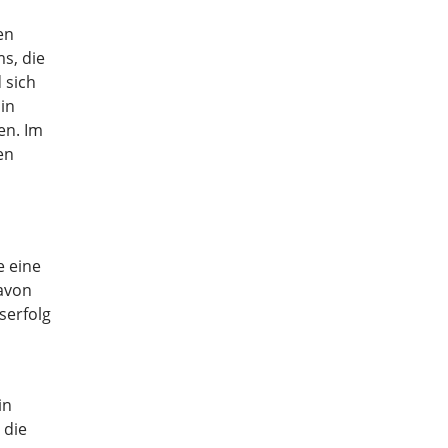
en
s, die
 sich
in
en. Im
en
e eine
davon
serfolg
in
 die