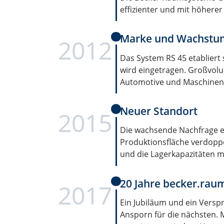
effizienter und mit höherer 
Marke und Wachstu
2012
Das System RS 45 etablier
wird eingetragen. Großvol
Automotive und Maschinenb
Neuer Standort
2015
Die wachsende Nachfrage e
Produktionsfläche verdoppe
und die Lagerkapazitäten m
20 Jahre becker.ra
2017
Ein Jubiläum und ein Verspr
Ansporn für die nächsten. Mi