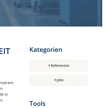
EIT
Kategorien
Referenzen
Jobs
 unserem
en
de in
es
Tools