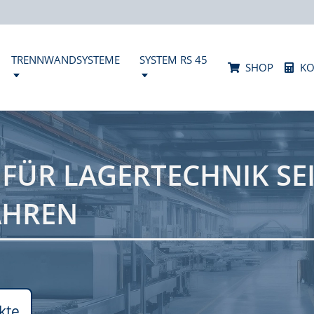
TRENNWANDSYSTEME
SYSTEM RS 45
SHOP
KO
 FÜR LAGERTECHNIK SE
AHREN
kte