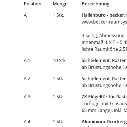
Position
Menge
Bezeichnung
A
1 Stk.
Hallenbüro - becke
www.becker-raumsys
3-seitig, Abmessung: 
Innenmaß: L x T = 5.
lichte Raumhöhe 2.
A.1
10 Stk.
Sichtelement, Raster
ab Brüstungshöhe 1.0
A.2
1 Stk.
Sichtelement, Raster
ab Brüstungshöhe 1.0
A.3
1 Stk.
ZK Flügeltür für Ras
Türflügel mit Glasaus
65 mm Länge), inkl. M
A.4
1 Stk.
Aluminium-Drückergar