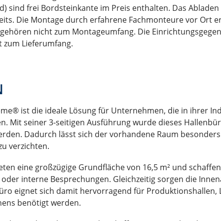
) sind frei Bordsteinkante im Preis enthalten. Das Abladen d
seits. Die Montage durch erfahrene Fachmonteure vor Ort er
en gehören nicht zum Montageumfang. Die Einrichtungsgege
t zum Lieferumfang.
N
 ist die ideale Lösung für Unternehmen, die in ihrer Indus
Mit seiner 3-seitigen Ausführung wurde dieses Hallenbüro s
erden. Dadurch lässt sich der vorhandene Raum besonders w
u verzichten.
n eine großzügige Grundfläche von 16,5 m² und schaffen d
nde oder interne Besprechungen. Gleichzeitig sorgen die In
o eignet sich damit hervorragend für Produktionshallen, L
hens benötigt werden.