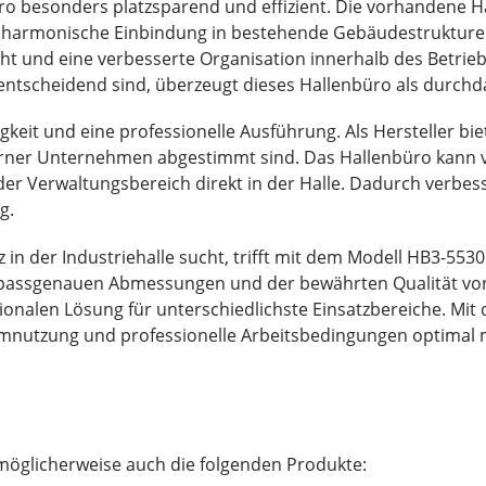
üro besonders platzsparend und effizient. Die vorhandene H
e harmonische Einbindung in bestehende Gebäudestrukturen 
 und eine verbesserte Organisation innerhalb des Betriebs
z entscheidend sind, überzeugt dieses Hallenbüro als durch
igkeit und eine professionelle Ausführung. Als Hersteller 
er Unternehmen abgestimmt sind. Das Hallenbüro kann viel
er Verwaltungsbereich direkt in der Halle. Dadurch verbe
g.
 in der Industriehalle sucht, trifft mit dem Modell HB3-55
m², passgenauen Abmessungen und der bewährten Qualität 
tionalen Lösung für unterschiedlichste Einsatzbereiche. M
umnutzung und professionelle Arbeitsbedingungen optimal 
möglicherweise auch die folgenden Produkte: