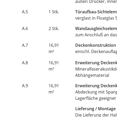
außen Drücker, inne
A.5
1 Stk.
Türaufbau-Sichteleme
verglast in Floatglas
A.6
2 Stk.
Wandausgleichseleme
zum Anschluß an das
A.7
16,91
Deckenkonstruktion 
m²
einschl. Deckenaufla
A.8
16,91
Erweiterung Decken
m²
Mineralfaserakustikd
Abhängematerial
A.9
16,91
Erweiterung Decken
m²
Abdeckung mit Spanpl
Lagerfläche geeignet
Lieferung / Montage 
Die Lieferung der Hal