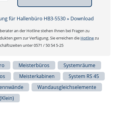
ung für Hallenbüro HB3-5530 » Download
erater an der Hotline stehen Ihnen bei Fragen zu
ukten gern zur Verfügung. Sie erreichen die
Hotline
zu
häftszeiten unter 0571 / 50 54 5-25
ro
Meisterbüros
Systemräume
os
Meisterkabinen
System RS 45
rennwände
Wandausgleichselemente
(klein)