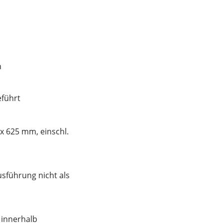
n
eführt
x 625 mm, einschl.
sführung nicht als
n innerhalb