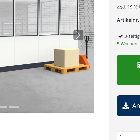
zzgl. 19 % 
Artikelnr.
3-seiti
Next
5 Wochen
An