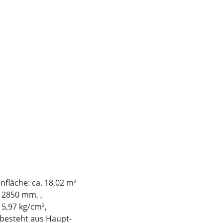
läche: ca. 18,02 m²
 2850 mm, ,
 5,97 kg/cm²,
e besteht aus Haupt-