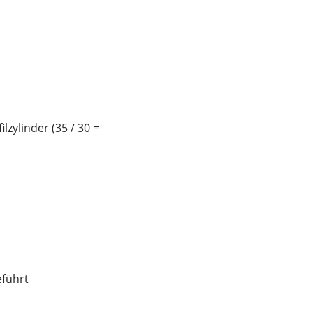
lzylinder (35 / 30 =
eführt