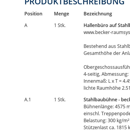
PRODUKTBESCHREIBUNG
Position
Menge
Bezeichnung
A
1 Stk.
Hallenbüro auf Stah
www.becker-raumsys
Bestehend aus Stah
Gesamthöhe der Anl
Obergeschossausführ
4-seitig, Abmessung: 
Innenmaß: L x T = 4.
lichte Raumhöhe 2.
A.1
1 Stk.
Stahlbaubühne - be
Bühnenlänge: 4575 m
einschl. Treppenpod
Belastung: 300 kg/m² 
Stützenlast ca. 1815 