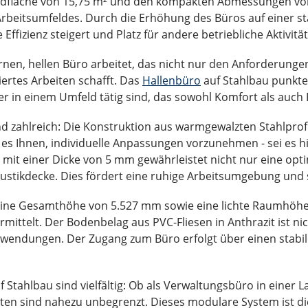
dfläche von 15,75 m² und den kompakten Abmessungen von 4,
Arbeitsumfeldes. Durch die Erhöhung des Büros auf einer s
Effizienz steigert und Platz für andere betriebliche Aktivität
ernen, hellen Büro arbeitet, das nicht nur den Anforderunge
rtes Arbeiten schafft. Das
Hallenbüro
auf Stahlbau punkt
r in einem Umfeld tätig sind, das sowohl Komfort als auch P
d zahlreich: Die Konstruktion aus warmgewalzten Stahlprofil
t es Ihnen, individuelle Anpassungen vorzunehmen - sei es h
 mit einer Dicke von 5 mm gewährleistet nicht nur eine opt
stikdecke. Dies fördert eine ruhige Arbeitsumgebung und st
 eine Gesamthöhe von 5.527 mm sowie eine lichte Raumhöh
mittelt. Der Bodenbelag aus PVC-Fliesen in Anthrazit ist n
le Anwendungen. Der Zugang zum Büro erfolgt über einen sta
 Stahlbau sind vielfältig: Ob als Verwaltungsbüro in einer 
eiten sind nahezu unbegrenzt. Dieses modulare System ist d