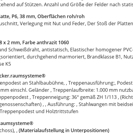
ehend auf Stützen. Anzahl und Größe der Felder nach stati
atte, P6, 38 mm, Oberflächen roh/roh
uschnitt, Verlegung mit Nut und Feder, Der Stoß der Platten
08 x 2 mm, Farbe anthrazit 1060
und Schweißdraht, antistatisch, Elastischer homogener PV
ngsorientiert, durchgehend marmoriert, Brandklasse B1, Nut
se K5
ecker.raumsysteme®
enpodest an Stahlbaubühne, , Treppenausführung:, Podes
 mm einschl. Geländer , Treppenlaufbreite: 1.000 mm nutzba
eppenpodest , Treppenneigung: 36° gemäß ZH 1/113 , (Richt
enossenschaften) , , Ausführung: , Stahlwangen mit beidse
 Treppenpodest und Holztrittstufen
r.raumsysteme®
hoss), ,
(Materialaufstellung in Unterpositionen)