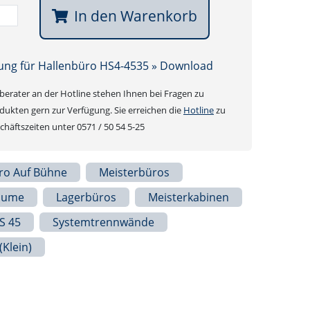
In den Warenkorb
ung für Hallenbüro HS4-4535 » Download
erater an der Hotline stehen Ihnen bei Fragen zu
ukten gern zur Verfügung. Sie erreichen die
Hotline
zu
häftszeiten unter 0571 / 50 54 5-25
ro Auf Bühne
Meisterbüros
äume
Lagerbüros
Meisterkabinen
S 45
Systemtrennwände
(klein)