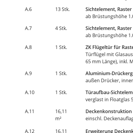
A.6
13 Stk.
Sichtelement, Raster
ab Brüstungshöhe 1.0
A.7
4 Stk.
Sichtelement, Raster
ab Brüstungshöhe 1.0
A.8
1 Stk.
ZK Flügeltür für Ras
Türflügel mit Glasaus
65 mm Länge), inkl. M
A.9
1 Stk.
Aluminium-Drückergar
außen Drücker, inne
A.10
1 Stk.
Türaufbau-Sichteleme
verglast in Floatglas
A.11
16,11
Deckenkonstruktion 
m²
einschl. Deckenaufla
A.12
16,11
Erweiterung Decken