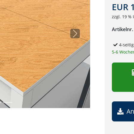
EUR 1
zzgl. 19 % 
Artikelnr.
Next
4-seiti
5-6 Woche
An