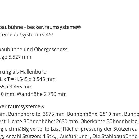
lbaubühne - becker.raumsysteme®
teme.de/system-rs-45/
lbaubühne und Obergeschoss
age 5.527 mm
ung als Hallenbüro
L x T = 4.545 x 3.545 mm
455 x 3.455 mm
510 mm, Wandhöhe 2.790 mm
cker.raumsysteme®
m, Bühnenbreite: 3575 mm, Bühnenhöhe: 2810 mm, Bühnenf
est, Lichte Bühnenhöhe: 2630 mm, Oberkante Bühnenbelag:
gleichmäßig verteilte Last, Flächenpressung der Stützen ca.
kg, Anzahl Stützen: 4 Stk., , Ausführung: , Die Stahlbaubühn