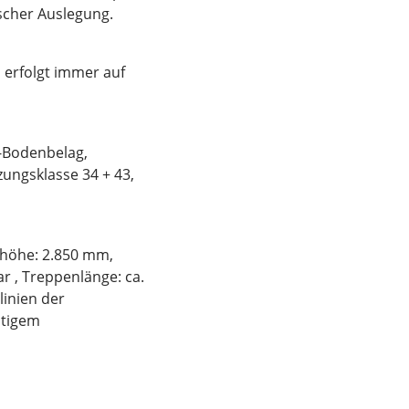
scher Auslegung.
 erfolgt immer auf
C-Bodenbelag,
zungsklasse 34 + 43,
thöhe: 2.850 mm,
r , Treppenlänge: ca.
linien der
itigem