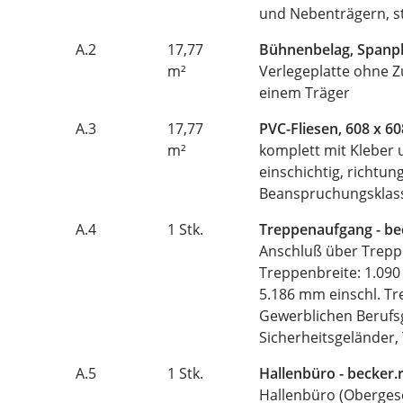
und Nebenträgern, st
A.2
17,77
Bühnenbelag, Spanpl
m²
Verlegeplatte ohne Z
einem Träger
A.3
17,77
PVC-Fliesen, 608 x 6
m²
komplett mit Kleber 
einschichtig, richtu
Beanspruchungsklas
A.4
1 Stk.
Treppenaufgang - b
Anschluß über Trepp
Treppenbreite: 1.090
5.186 mm einschl. Tr
Gewerblichen Berufsg
Sicherheitsgeländer,
A.5
1 Stk.
Hallenbüro - becke
Hallenbüro (Obergesc