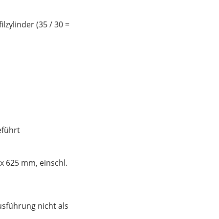
lzylinder (35 / 30 =
eführt
x 625 mm, einschl.
sführung nicht als