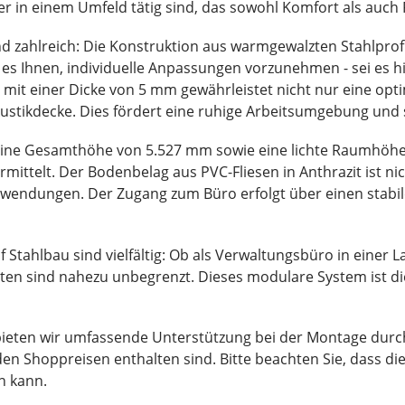
r in einem Umfeld tätig sind, das sowohl Komfort als auch P
d zahlreich: Die Konstruktion aus warmgewalzten Stahlprofil
t es Ihnen, individuelle Anpassungen vorzunehmen - sei es h
 mit einer Dicke von 5 mm gewährleistet nicht nur eine opt
stikdecke. Dies fördert eine ruhige Arbeitsumgebung und st
 eine Gesamthöhe von 5.527 mm sowie eine lichte Raumhöh
mittelt. Der Bodenbelag aus PVC-Fliesen in Anthrazit ist n
le Anwendungen. Der Zugang zum Büro erfolgt über einen sta
 Stahlbau sind vielfältig: Ob als Verwaltungsbüro in einer 
eiten sind nahezu unbegrenzt. Dieses modulare System ist d
ieten wir umfassende Unterstützung bei der Montage durc
den Shoppreisen enthalten sind. Bitte beachten Sie, dass di
n kann.