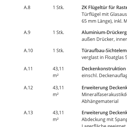
A.8
1 Stk.
ZK Flügeltür für Ras
Türflügel mit Glasaus
65 mm Länge), inkl. M
A.9
1 Stk.
Aluminium-Drückergar
außen Drücker, inne
A.10
1 Stk.
Türaufbau-Sichteleme
verglast in Floatglas
A.11
43,11
Deckenkonstruktion 
m²
einschl. Deckenaufla
A.12
43,11
Erweiterung Decken
m²
Mineralfaserakustikd
Abhängematerial
A.13
43,11
Erweiterung Decken
m²
Abdeckung mit Spanpl
Lagerfläche geeignet