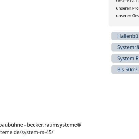
Unsere Fachb
unseren Prod
unseren Gesc
Hallenbü
Systemr
System R
Bis 50m²
lbaubühne - becker.raumsysteme®
teme.de/system-rs-45/