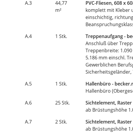
A.3
44,77
PVC-Fliesen, 608 x 6
m²
komplett mit Kleber 
einschichtig, richtu
Beanspruchungsklas
A.4
1 Stk.
Treppenaufgang - b
Anschluß über Trepp
Treppenbreite: 1.090
5.186 mm einschl. Tr
Gewerblichen Berufsg
Sicherheitsgeländer,
A.5
1 Stk.
Hallenbüro - becke
Hallenbüro (Obergesc
A.6
25 Stk.
Sichtelement, Raster
ab Brüstungshöhe 1.0
A.7
2 Stk.
Sichtelement, Raster
ab Brüstungshöhe 1.0