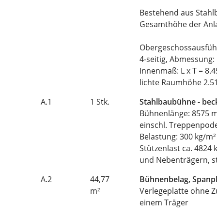
Bestehend aus Stah
Gesamthöhe der Anl
Obergeschossausführ
4-seitig, Abmessung: 
Innenmaß: L x T = 8.
lichte Raumhöhe 2.
A.1
1 Stk.
Stahlbaubühne - be
Bühnenlänge: 8575 m
einschl. Treppenpod
Belastung: 300 kg/m² 
Stützenlast ca. 4824 
und Nebenträgern, st
A.2
44,77
Bühnenbelag, Spanpl
m²
Verlegeplatte ohne Z
einem Träger