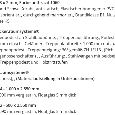
08 x 2 mm, Farbe anthrazit 1060
und Schweißdraht, antistatisch, Elastischer homogener PV
ngsorientiert, durchgehend marmoriert, Brandklasse B1, Nut
se K5
ecker.raumsysteme®
enpodest an Stahlbaubühne, , Treppenausführung:, Podes
 mm einschl. Geländer , Treppenlaufbreite: 1.000 mm nutzba
eppenpodest , Treppenneigung: 36° gemäß ZH 1/113 , (Richt
enossenschaften) , , Ausführung: , Stahlwangen mit beidse
 Treppenpodest und Holztrittstufen
r.raumsysteme®
hoss), ,
(Materialaufstellung in Unterpositionen)
 4 - 1.000 x 2.550 mm
90 mm verglast in, Floatglas 5 mm dick
 2 - 500 x 2.550 mm
90 mm verglast in, Floatglas 5 mm dick