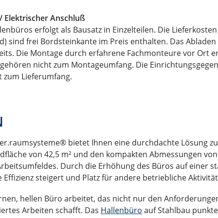
/ Elektrischer Anschluß
lenbüros erfolgt als Bausatz in Einzelteilen. Die Lieferkoste
) sind frei Bordsteinkante im Preis enthalten. Das Abladen d
seits. Die Montage durch erfahrene Fachmonteure vor Ort er
en gehören nicht zum Montageumfang. Die Einrichtungsgege
t zum Lieferumfang.
N
er.raumsysteme® bietet Ihnen eine durchdachte Lösung zu
dfläche von 42,5 m² und den kompakten Abmessungen von 8,5
Arbeitsumfeldes. Durch die Erhöhung des Büros auf einer s
Effizienz steigert und Platz für andere betriebliche Aktivität
ernen, hellen Büro arbeitet, das nicht nur den Anforderunge
rtes Arbeiten schafft. Das
Hallenbüro
auf Stahlbau punkt