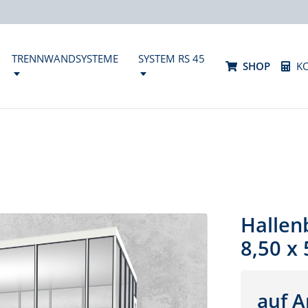
TRENNWANDSYSTEME
SYSTEM RS 45
SHOP
K
Hallen
8,50 x
auf A