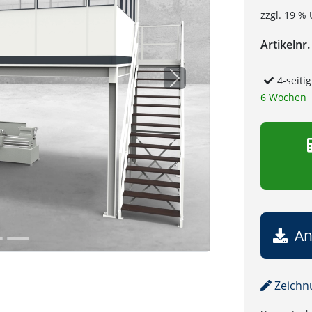
zzgl. 19 % 
Artikelnr.
4-seiti
Next
6 Wochen
An
Zeichn