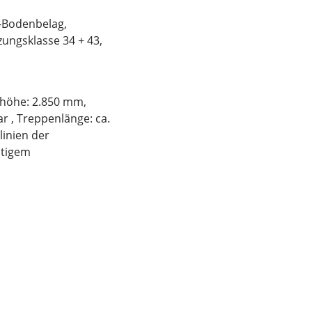
C-Bodenbelag,
zungsklasse 34 + 43,
thöhe: 2.850 mm,
r , Treppenlänge: ca.
linien der
itigem