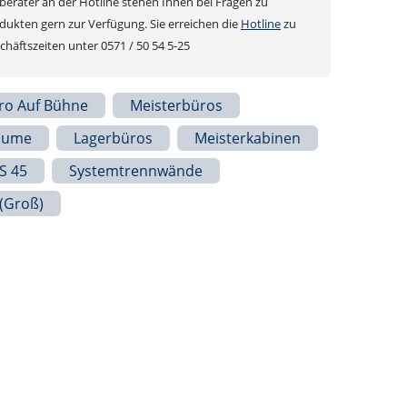
erater an der Hotline stehen Ihnen bei Fragen zu
ukten gern zur Verfügung. Sie erreichen die
Hotline
zu
häftszeiten unter 0571 / 50 54 5-25
ro Auf Bühne
Meisterbüros
äume
Lagerbüros
Meisterkabinen
S 45
Systemtrennwände
 (groß)