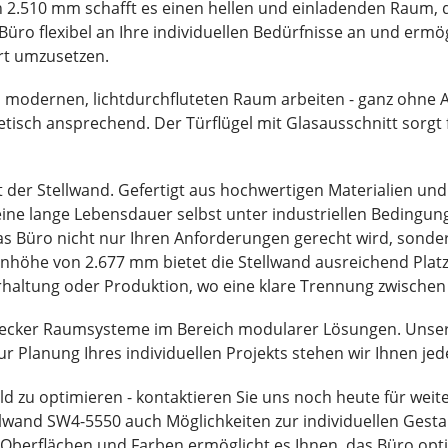
2.510 mm schafft es einen hellen und einladenden Raum, de
üro flexibel an Ihre individuellen Bedürfnisse an und ermö
rt umzusetzen.
inem modernen, lichtdurchfluteten Raum arbeiten - ganz ohne
hetisch ansprechend. Der Türflügel mit Glasausschnitt sorg
der Stellwand. Gefertigt aus hochwertigen Materialien und 
 eine lange Lebensdauer selbst unter industriellen Bedingun
as Büro nicht nur Ihren Anforderungen gerecht wird, sond
nhöhe von 2.677 mm bietet die Stellwand ausreichend Platz
erhaltung oder Produktion, wo eine klare Trennung zwischen 
 Becker Raumsysteme im Bereich modularer Lösungen. Unser
zur Planung Ihres individuellen Projekts stehen wir Ihnen je
feld zu optimieren - kontaktieren Sie uns noch heute für wei
tellwand SW4-5550 auch Möglichkeiten zur individuellen Gestal
 Oberflächen und Farben ermöglicht es Ihnen, das Büro opt