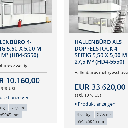
LENBÜRO 4-
HALLENBÜRO ALS
IG 5,50 X 5,00 M
DOPPELSTOCK 4-
 M² (HB4-5550)
SEITIG 5,50 X 5,00 M
27,5 M² (HD4-5550)
nbüros 4-seitig
Hallenbüros mehrgeschoss
R 10.160,00
EUR 33.620,00
 19 % USt
zzgl. 19 % USt
dukt anzeigen
Produkt anzeigen
itig
27,5 m²
4-seitig
27,5 m²
5x5045 mm
5545x5045 mm