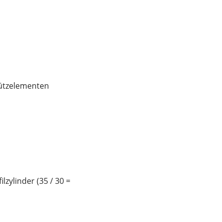
tützelementen
lzylinder (35 / 30 =