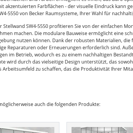
akzentuierten Farbflächen - der visuelle Eindruck kann ge
d SW4-5550 von Becker Raumsysteme, Ihrer Wahl für nachhalt
er Stellwand SW4-5550 profitieren Sie von der einfachen M
nehmen machen. Die modulare Bauweise ermöglicht eine schne
ebung nutzen können. Dank der robusten Materialien, die fü
fige Reparaturen oder Erneuerungen erforderlich sind. Auße
en im Betrieb, wodurch es zu einem nachhaltigen Bestandte
 wird durch das vielseitige Design unterstützt, das sowohl
es Arbeitsumfeld zu schaffen, das die Produktivität Ihrer Mita
möglicherweise auch die folgenden Produkte: