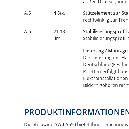
außen Drücker, inne
A.5
4 Stk.
Stützelement zur Sta
rechtwinklig zur Tr
A.6
21,18
Stabilisierungsprofi
lfm
Stabilisierungsprofi
Lieferung / Montage 
Die Lieferung der Hal
Deutschland (Festland
Paletten erfolgt bau
Elektroinstallation
Bildern gehören nich
PRODUKTINFORMATIONE
Die Stellwand SW4-5550 bietet Ihnen eine inno