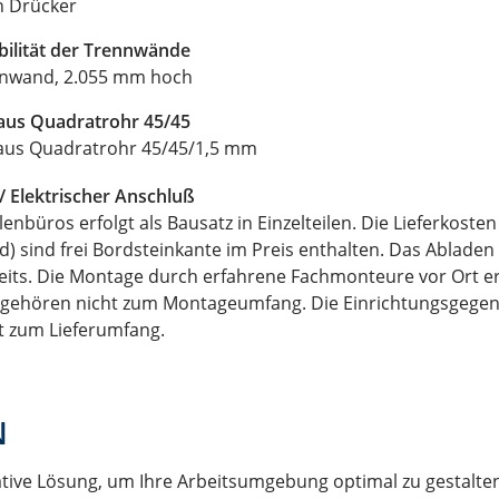
n Drücker
bilität der Trennwände
ennwand, 2.055 mm hoch
l aus Quadratrohr 45/45
l aus Quadratrohr 45/45/1,5 mm
/ Elektrischer Anschluß
lenbüros erfolgt als Bausatz in Einzelteilen. Die Lieferkoste
) sind frei Bordsteinkante im Preis enthalten. Das Abladen d
seits. Die Montage durch erfahrene Fachmonteure vor Ort er
en gehören nicht zum Montageumfang. Die Einrichtungsgege
t zum Lieferumfang.
N
vative Lösung, um Ihre Arbeitsumgebung optimal zu gestalt