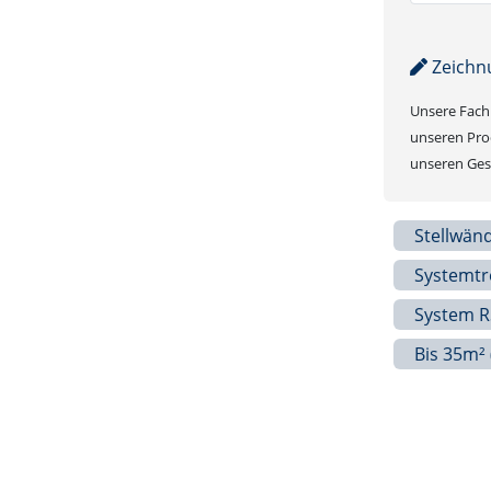
Zeichn
Unsere Fachb
unseren Prod
unseren Gesc
Stellwän
Systemt
System R
Bis 35m² 