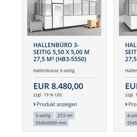
HALLENBÜRO 3-
HAL
SEITIG 5,50 X 5,00 M
SEIT
27,5 M² (HB3-5550)
27,5
Hallenbüros 3-seitig
Halle
EUR 8.480,00
EU
zzgl. 19 % USt
zzgl.
Produkt anzeigen
Pro
3-seitig
27,5 m²
4-se
5545x5050 mm
554