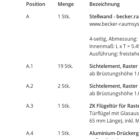
Position
Menge
Bezeichnung
A
1 Stk.
Stellwand - becker.
www.becker-raumsys
4-seitig, Abmessung: 
Innenmaß: L x T = 5.
Ausführung: freisteh
A.1
19 Stk.
Sichtelement, Raster
ab Brüstungshöhe 1.0
A.2
2 Stk.
Sichtelement, Raster
ab Brüstungshöhe 1.0
A.3
1 Stk.
ZK Flügeltür für Ras
Türflügel mit Glasaus
65 mm Länge), inkl. M
A.4
1 Stk.
Aluminium-Drückergar