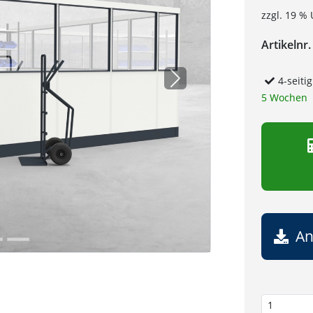
zzgl. 19 % 
Artikelnr.
4-seiti
Next
5 Wochen
An