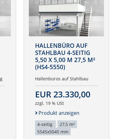
HALLENBÜRO AUF
STAHLBAU 4-SEITIG
5,50 X 5,00 M 27,5 M²
(HS4-5550)
ig
Hallenbüros auf Stahlbau
EUR 23.330,00
zzgl. 19 % USt
Produkt anzeigen
4-seitig
27,5 m²
5545x5045 mm