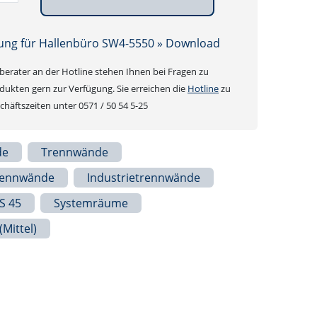
ung für Hallenbüro SW4-5550 » Download
erater an der Hotline stehen Ihnen bei Fragen zu
ukten gern zur Verfügung. Sie erreichen die
Hotline
zu
häftszeiten unter 0571 / 50 54 5-25
de
Trennwände
rennwände
Industrietrennwände
S 45
Systemräume
(mittel)