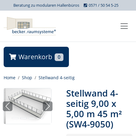
Beratung zu modularen Hallenbüros
0571 / 50 54 5-25
Warenkorb
0
Home
Shop
Stellwand 4-seitig
Stellwand 4-
seitig 9,00 x
Previous
Next
5,00 m 45 m²
(SW4-9050)