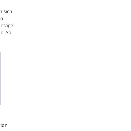
n sich
on
ontage
n. So
tion