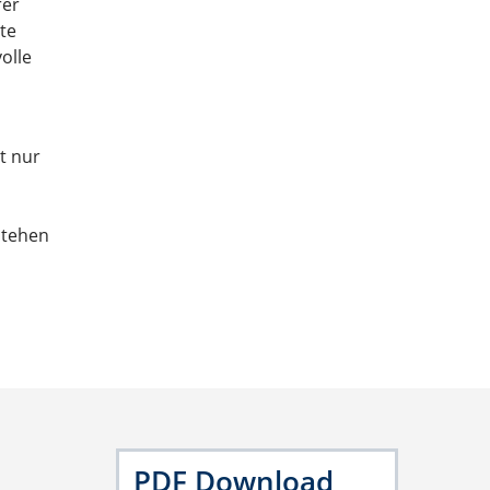
rer
te
olle
t nur
stehen
PDF Download