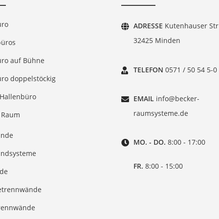
üro
ADRESSE
Kutenhauser Str.
32425 Minden
büros
üro auf Bühne
TELEFON
0571 / 50 54 5-0
ro doppelstöckig
 Hallenbüro
EMAIL
info@becker-
raumsysteme.de
 Raum
ände
MO. - DO.
8:00 - 17:00
ndsysteme
FR.
8:00 - 15:00
nde
ietrennwände
rennwände