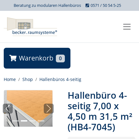
Beratung zu modularen Hallenbüros
0571 / 50 54 5-25
Warenkorb
0
Home
Shop
Hallenbüros 4-seitig
Hallenbüro 4-
seitig 7,00 x
Previous
Next
4,50 m 31,5 m²
(HB4-7045)