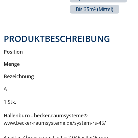
Bis 35m² (mittel)
PRODUKTBESCHREIBUNG
Position
Menge
Bezeichnung
A
1 Stk.
Hallenbüro - becker.raumsysteme®
www.becker-raumsysteme.de/system-rs-45/
4-seitig, Abmessung: L x T = 7.045 x 4.545 mm